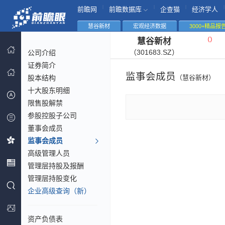
|
|
|
|
前瞻网
前瞻数据库
企查猫
经济学人
慧谷新材
宏观经济数据
3000+精品报
（
）
慧谷新材
（301683.SZ）
公司介绍
证券简介
监事会成员
股本结构
（慧谷新材）
十大股东明细
限售股解禁
参股控股子公司
董事会成员
监事会成员
高级管理人员
管理层持股及报酬
管理层持股变化
企业高级查询（新）
资产负债表