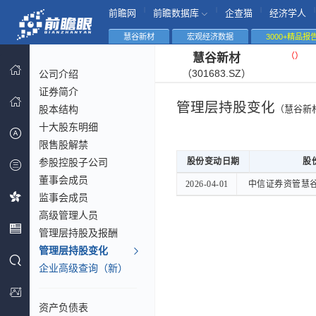
|
|
|
|
前瞻网
前瞻数据库
企查猫
经济学人
慧谷新材
宏观经济数据
3000+精品报
（
）
慧谷新材
（301683.SZ）
公司介绍
证券简介
管理层持股变化
股本结构
（慧谷新
十大股东明细
限售股解禁
参股控股子公司
股份变动日期
股份变动日期
股
股
董事会成员
股份变动日期
股
2026-04-01
2026-04-01
中信证券资管慧
中信证券资管慧
监事会成员
高级管理人员
管理层持股及报酬
管理层持股变化
企业高级查询（新）
资产负债表