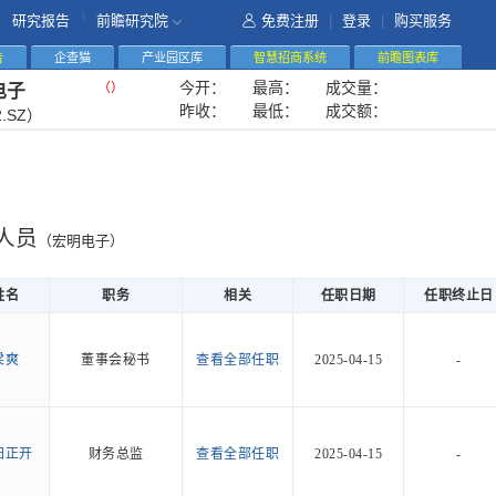
|
研究报告
前瞻研究院
免费注册
|
登录
|
购买服务
告
企查猫
产业园区库
智慧招商系统
前瞻图表库
今开：
最高：
成交量：
（
）
电子
昨收：
最低：
成交额：
2.SZ）
人员
（宏明电子）
姓名
职务
相关
任职日期
任职终止日
梁爽
董事会秘书
查看全部任职
2025-04-15
-
阳正开
财务总监
查看全部任职
2025-04-15
-