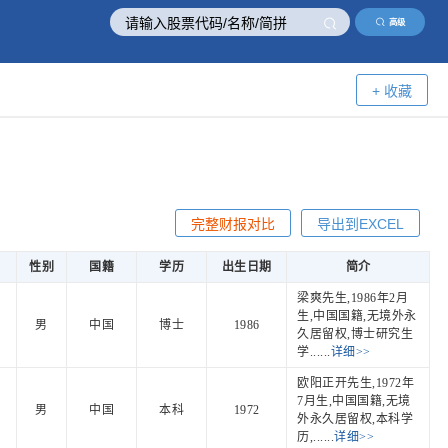
高级
+ 收藏
完整财报对比
导出到EXCEL
性别
国籍
学历
出生日期
简介
梁爽先生,1986年2月
生,中国国籍,无境外永
男
中国
博士
1986
久居留权,博士研究生
学......
详细>>
欧阳正开先生,1972年
7月生,中国国籍,无境
男
中国
本科
1972
外永久居留权,本科学
历,......
详细>>