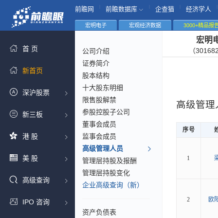
|
|
|
|
前瞻网
前瞻数据库
企查猫
经济学人
宏明电子
宏观经济数据
3000+精品报
宏明
首 页
（30168
公司介绍
证券简介
新首页
股本结构
十大股东明细
深沪股票
限售股解禁
高级管理
参股控股子公司
新三板
董事会成员
序号
港 股
监事会成员
高级管理人员
美 股
1
管理层持股及报酬
管理层持股变化
高级查询
企业高级查询（新）
2
欧
IPO 咨询
资产负债表