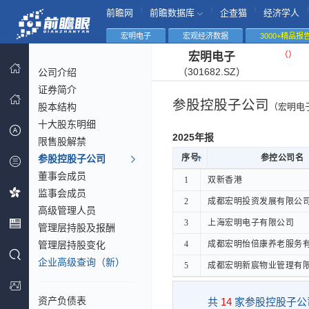
|
|
|
|
前瞻网
前瞻数据库
企查猫
经济学人
宏明电子
宏观经济数据
3000+精品报
（
）
宏明电子
（301682.SZ）
公司介绍
证券简介
参股控股子公司
股本结构
（宏明电
十大股东明细
2025年报
限售股解禁
参股控股子公司
序号
序号
参控公司名
参控公司名
董事会成员
序号
参控公司名
1
1
双新香港
双新香港
监事会成员
2
2
成都宏明投资发展有限公
成都宏明投资发展有限公
高级管理人员
3
3
上海宏明电子有限公司
上海宏明电子有限公司
管理层持股及报酬
管理层持股变化
4
4
成都宏明怡倍康养老服务
成都宏明怡倍康养老服务
企业高级查询（新）
5
5
成都宏明新宸物业管理有
成都宏明新宸物业管理有
资产负债表
共
14
家参股控股子公