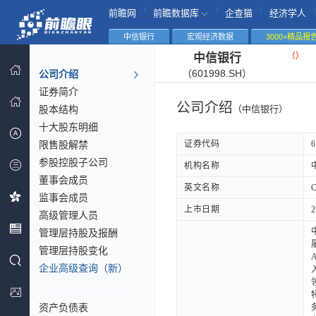
|
|
|
|
前瞻网
前瞻数据库
企查猫
经济学人
中信银行
宏观经济数据
3000+精品报
（
）
中信银行
（601998.SH）
公司介绍
证券简介
公司介绍
股本结构
（中信银行）
十大股东明细
限售股解禁
证券代码
6
参股控股子公司
机构名称
董事会成员
英文名称
监事会成员
上市日期
2
高级管理人员
管理层持股及报酬
管理层持股变化
企业高级查询（新）
资产负债表