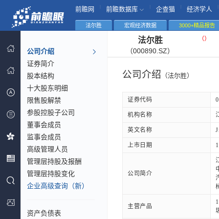
|
|
|
|
前瞻网
前瞻数据库
企查猫
经济学人
法尔胜
宏观经济数据
3000+精品报告
（
）
法尔胜
（000890.SZ）
公司介绍
证券简介
公司介绍
股本结构
（法尔胜）
十大股东明细
限售股解禁
证券代码
0
参股控股子公司
机构名称
董事会成员
英文名称
J
监事会成员
上市日期
1
高级管理人员
管理层持股及报酬
管理层持股变化
公司简介
企业高级查询（新）
主营产品
资产负债表