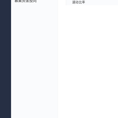
募集资金投向
速动比率
速动比率
发展能力：
发展能力：
营业收入增长率(%)
营业收入增长率(%)
营业利润增长率(%)
营业利润增长率(%)
税后利润增长率(%)
税后利润增长率(%)
净资产增长率(%)
净资产增长率(%)
总资产增长率(%)
总资产增长率(%)