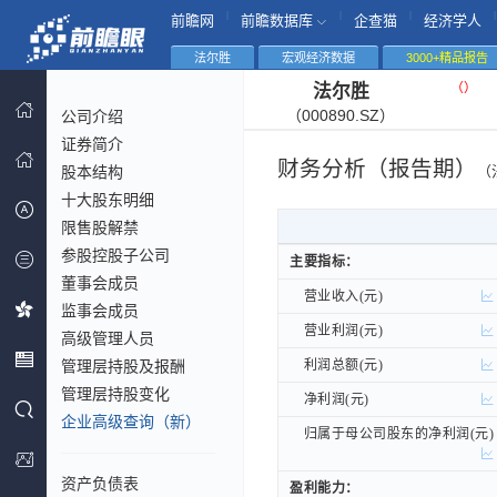
|
|
|
|
前瞻网
前瞻数据库
企查猫
经济学人
法尔胜
宏观经济数据
3000+精品报告
（
）
法尔胜
（000890.SZ）
公司介绍
证券简介
财务分析（报告期）
股本结构
（
十大股东明细
限售股解禁
参股控股子公司
主要指标：
主要指标：
董事会成员
营业收入(元)
营业收入(元)
监事会成员
营业利润(元)
营业利润(元)
高级管理人员
管理层持股及报酬
利润总额(元)
利润总额(元)
管理层持股变化
净利润(元)
净利润(元)
企业高级查询（新）
归属于母公司股东的净利润(元)
归属于母公司股东的净利润(元)
资产负债表
盈利能力：
盈利能力：