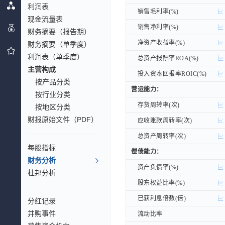
利润表
销售毛利率(%)
销售毛利率(%)
现金流量表
销售净利率(%)
销售净利率(%)
财务摘要（报告期）
净资产收益率(%)
净资产收益率(%)
财务摘要（单季度）
利润表（单季度）
总资产报酬率ROA(%)
总资产报酬率ROA(%)
主营构成
投入资本回报率ROIC(%)
投入资本回报率ROIC(%)
按产品分类
营运能力：
营运能力：
按行业分类
存货周转率(次)
存货周转率(次)
按地区分类
财报原始文件（PDF）
应收账款周转率(次)
应收账款周转率(次)
总资产周转率(次)
总资产周转率(次)
每股指标
偿债能力：
偿债能力：
财务分析
资产负债率(%)
资产负债率(%)
杜邦分析
股东权益比率(%)
股东权益比率(%)
已获利息倍数(倍)
已获利息倍数(倍)
分红记录
并购事件
流动比率
流动比率