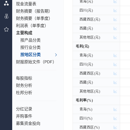
青海(元)
青海(元)
现金流量表
四川(元)
四川(元)
财务摘要（报告期）
财务摘要（单季度）
西藏西区(元)
西藏西区(元)
利润表（单季度）
西藏(元)
西藏(元)
主营构成
其他地区(元)
其他地区(元)
按产品分类
毛利(元)
毛利(元)
按行业分类
按地区分类
青海(元)
青海(元)
财报原始文件（PDF）
四川(元)
四川(元)
西藏西区(元)
西藏西区(元)
每股指标
西藏(元)
西藏(元)
财务分析
其他地区(元)
其他地区(元)
杜邦分析
毛利率(%)
毛利率(%)
分红记录
青海(%)
青海(%)
并购事件
四川(%)
四川(%)
募集资金投向
西藏西区(%)
西藏西区(%)