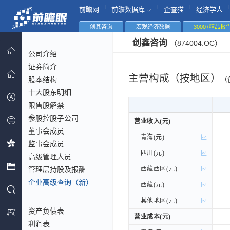
|
|
|
|
前瞻网
前瞻数据库
企查猫
经济学人
创鑫咨询
宏观经济数据
3000+精品报
创鑫咨询
（874004.OC）
公司介绍
证券简介
主营构成（按地区）
股本结构
（
十大股东明细
限售股解禁
参股控股子公司
营业收入(元)
营业收入(元)
董事会成员
青海(元)
青海(元)
监事会成员
四川(元)
四川(元)
高级管理人员
管理层持股及报酬
西藏西区(元)
西藏西区(元)
企业高级查询（新）
西藏(元)
西藏(元)
其他地区(元)
其他地区(元)
资产负债表
营业成本(元)
营业成本(元)
利润表