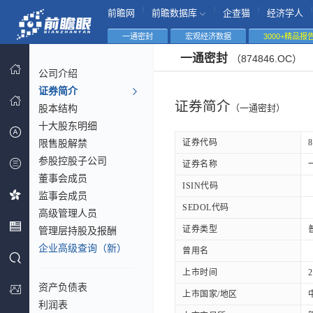
|
|
|
|
前瞻网
前瞻数据库
企查猫
经济学人
一通密封
宏观经济数据
3000+精品报
一通密封
（874846.OC）
公司介绍
证券简介
证券简介
股本结构
（一通密封）
十大股东明细
限售股解禁
证券代码
8
参股控股子公司
证券名称
董事会成员
ISIN代码
监事会成员
SEDOL代码
高级管理人员
证券类型
管理层持股及报酬
企业高级查询（新）
曾用名
上市时间
2
资产负债表
上市国家/地区
利润表