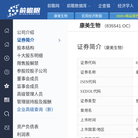
|
|
|
|
前瞻网
前瞻数据库
企查猫
经济学人
康美生物
宏观经济数据
3000+精品报
康美生物
（835541.OC）
公司介绍
证券简介
证券简介
股本结构
（康美生物）
十大股东明细
限售股解禁
证券代码
8
参股控股子公司
证券名称
董事会成员
ISIN代码
监事会成员
SEDOL代码
高级管理人员
证券类型
管理层持股及报酬
企业高级查询（新）
曾用名
上市时间
2
资产负债表
上市国家/地区
利润表