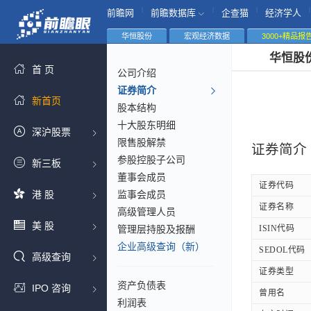
|
|
|
|
前瞻网
前瞻数据库
企查猫
经济学人
华恒股份
宏观经济数据
3000+精品报
华恒股
首 页
公司介绍
证券简介
新首页
股本结构
十大股东明细
深沪股票
限售股解禁
证券简介
参股控股子公司
新三板
董事会成员
证券代码
港 股
监事会成员
证券名称
高级管理人员
美 股
管理层持股及报酬
ISIN代码
企业高级查询（新）
SEDOL代码
高级查询
证券类型
资产负债表
IPO 咨询
曾用名
利润表