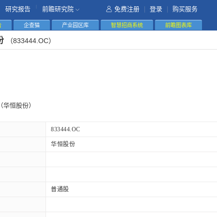
|
研究报告
前瞻研究院
免费注册
|
登录
|
购买服务
告
企查猫
产业园区库
智慧招商系统
前瞻图表库
份
（833444.OC）
（华恒股份）
833444.OC
华恒股份
普通股