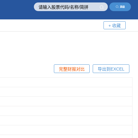
高级
+ 收藏
完整财报对比
导出到EXCEL