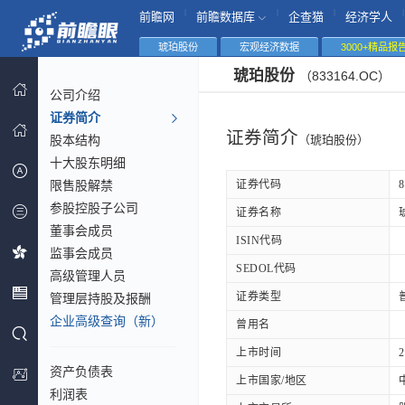
|
|
|
|
前瞻网
前瞻数据库
企查猫
经济学人
琥珀股份
宏观经济数据
3000+精品报
琥珀股份
（833164.OC）
公司介绍
证券简介
证券简介
股本结构
（琥珀股份）
十大股东明细
限售股解禁
证券代码
8
参股控股子公司
证券名称
董事会成员
ISIN代码
监事会成员
SEDOL代码
高级管理人员
证券类型
管理层持股及报酬
企业高级查询（新）
曾用名
上市时间
2
资产负债表
上市国家/地区
利润表