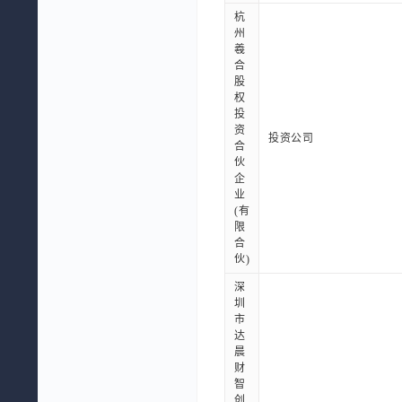
杭
州
羲
合
股
权
投
资
投资公司
合
伙
企
业
(有
限
合
伙)
深
圳
市
达
晨
财
智
创