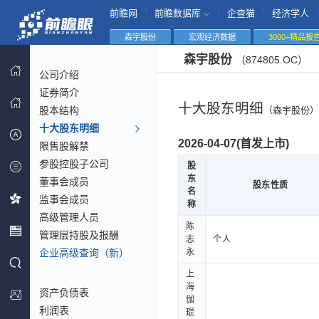
|
|
|
|
前瞻网
前瞻数据库
企查猫
经济学人
森宇股份
宏观经济数据
3000+精品报
森宇股份
（874805.OC）
公司介绍
证券简介
十大股东明细
股本结构
（森宇股份）
十大股东明细
2026-04-07(首发上市)
限售股解禁
参股控股子公司
股
东
董事会成员
股东性质
名
监事会成员
称
高级管理人员
陈
管理层持股及报酬
志
个人
企业高级查询（新）
永
上
海
资产负债表
伽
利润表
琨