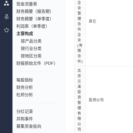
企
现金流量表
业
财务摘要（报告期）
管
财务摘要（单季度）
理
其它
合
利润表（单季度）
伙
主营构成
企
业
按产品分类
(有
按行业分类
限
按地区分类
合
伙)
财报原始文件（PDF）
北
京
每股指标
兰
溪
财务分析
投
杜邦分析
资
投资公司
管
理
分红记录
有
并购事件
限
公
募集资金投向
司