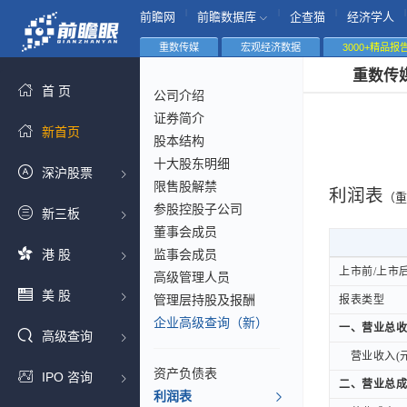
|
|
|
|
前瞻网
前瞻数据库
企查猫
经济学人
重数传媒
宏观经济数据
3000+精品报
重数传
首 页
公司介绍
证券简介
新首页
股本结构
十大股东明细
深沪股票
限售股解禁
利润表
（重
参股控股子公司
新三板
董事会成员
港 股
监事会成员
上市前/上市
上市前/上市
高级管理人员
美 股
管理层持股及报酬
报表类型
报表类型
企业高级查询（新）
一、营业总收
一、营业总收
高级查询
营业收入(元
营业收入(元
资产负债表
IPO 咨询
二、营业总成
二、营业总成
利润表