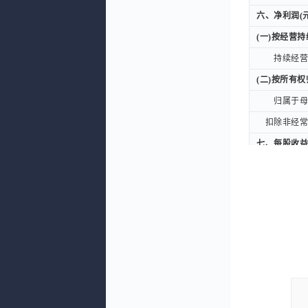
六、净利润(元
六、净利润(元
(一)按经营
(一)按经营
持续经营净
持续经营净
(二)按所有
(二)按所有
归属于母公
归属于母公
扣除非经常性
扣除非经常性
七、每股收益
七、每股收益
一、基本每股
一、基本每股
二、稀释每股
二、稀释每股
九、综合收益
九、综合收益
归属于母公司
归属于母公司
公告日期
公告日期
审计意见(境内
审计意见(境内
原始财报文件
原始财报文件