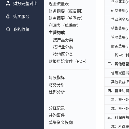
营业成本(元
营业成本(元
财报完整对比
现金流量表
财务摘要（报告期）
研发费用(元
研发费用(元
购买服务
财务摘要（单季度）
营业税金及附
营业税金及附
利润表（单季度）
销售费用(元
销售费用(元
我的收藏
主营构成
管理费用(元
管理费用(元
按产品分类
财务费用(元
财务费用(元
按行业分类
按地区分类
其中：利息
其中：利息
财报原始文件（PDF）
三、其他经营
三、其他经营
信用减值损失
信用减值损失
每股指标
其他收益(元
其他收益(元
财务分析
四、营业利润
四、营业利润
杜邦分析
加：营业外收
加：营业外收
分红记录
减：营业外支
减：营业外支
并购事件
五、利润总额
五、利润总额
募集资金投向
减：所得税费
减：所得税费