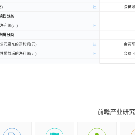
)
)
会员
持续性分类
持续性分类
利润(元)
利润(元)
权归属分类
权归属分类
司股东的净利润(元)
司股东的净利润(元)
会员
损益后的净利润(元)
损益后的净利润(元)
会员
收益(元)
收益(元)
会员
收益(元)
收益(元)
会员
总额(元)
总额(元)
会员
所有者的综合收益总额(元)
所有者的综合收益总额(元)
2026-04
前瞻产业研
)
)
标准无保留
下载
下载
下载财报(PD