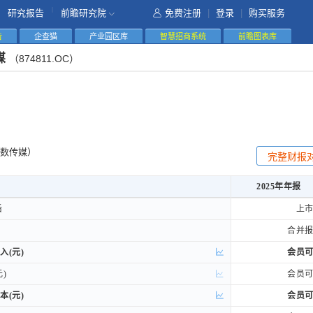
|
研究报告
前瞻研究院
免费注册
|
登录
|
购买服务
告
企查猫
产业园区库
智慧招商系统
前瞻图表库
媒
（874811.OC）
数传媒）
完整财报
2025年年报
2025年年报
后
后
上
合并
入(元)
入(元)
会员
)
)
会员
本(元)
本(元)
会员