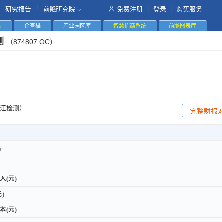
|
研究报告
前瞻研究院
免费注册
|
登录
|
购买服务
告
企查猫
产业园区库
智慧招商系统
前瞻图表库
测
（874807.OC）
江检测）
完整财报
后
后
入(元)
入(元)
)
)
本(元)
本(元)