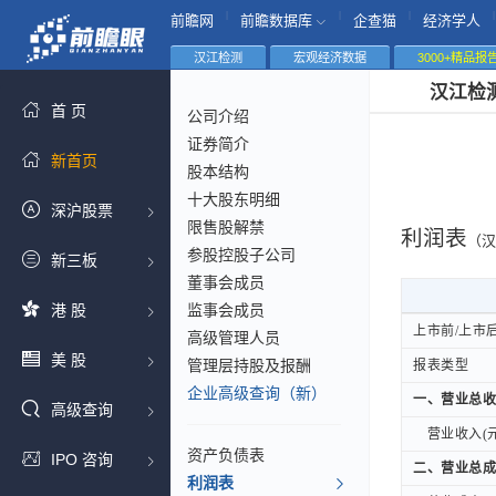
|
|
|
|
前瞻网
前瞻数据库
企查猫
经济学人
汉江检测
宏观经济数据
3000+精品报
汉江检
首 页
公司介绍
证券简介
新首页
股本结构
十大股东明细
深沪股票
限售股解禁
利润表
（汉
参股控股子公司
新三板
董事会成员
港 股
监事会成员
上市前/上市
上市前/上市
高级管理人员
美 股
管理层持股及报酬
报表类型
报表类型
企业高级查询（新）
一、营业总收
一、营业总收
高级查询
营业收入(元
营业收入(元
资产负债表
IPO 咨询
二、营业总成
二、营业总成
利润表