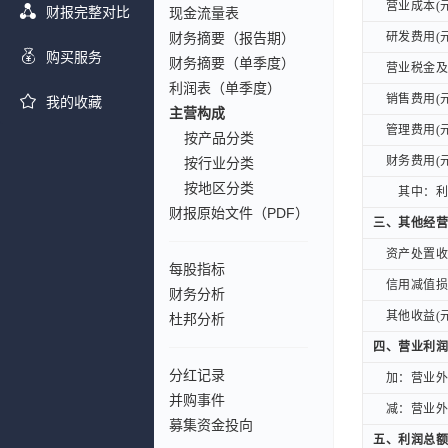
营业成本(元
营业成本(元
财报完整对比
现金流量表
财务摘要（报告期）
研发费用(元
研发费用(元
购买服务
财务摘要（单季度）
营业税金及附
营业税金及附
利润表（单季度）
销售费用(元
销售费用(元
我的收藏
主营构成
管理费用(元
管理费用(元
按产品分类
财务费用(元
财务费用(元
按行业分类
按地区分类
其中：利息
其中：利息
财报原始文件（PDF）
三、其他经营
三、其他经营
资产处置收益
资产处置收益
每股指标
信用减值损失
信用减值损失
财务分析
其他收益(元
其他收益(元
杜邦分析
四、营业利润
四、营业利润
分红记录
加：营业外收
加：营业外收
并购事件
减：营业外支
减：营业外支
募集资金投向
五、利润总额
五、利润总额