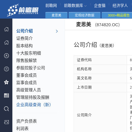
|
|
|
|
前瞻网
前瞻数据库
企查猫
经济学人
麦思美
宏观经济数据
3000+精品报告
麦思美
（874820.OC）
公司介绍
证券简介
公司介绍
股本结构
（麦思美）
十大股东明细
限售股解禁
证券代码
8
参股控股子公司
机构名称
董事会成员
英文名称
S
监事会成员
上市日期
2
高级管理人员
管理层持股及报酬
企业高级查询（新）
公司简介
资产负债表
利润表