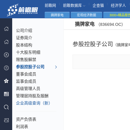
|
|
|
|
前瞻网
前瞻数据库
企查猫
经济学人
摘牌家电
宏观经济数据
3000+精品报
摘牌家电
（836694.OC）
公司介绍
证券简介
参股控股子公司
股本结构
（摘牌家
十大股东明细
限售股解禁
参股控股子公司
董事会成员
监事会成员
高级管理人员
管理层持股及报酬
企业高级查询（新）
资产负债表
利润表