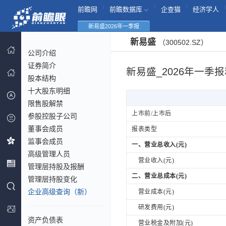
|
|
|
|
前瞻网
前瞻数据库
企查猫
经济学人
新易盛2026年一季报
新易盛
（300502.SZ）
公司介绍
证券简介
新易盛_2026年一季
股本结构
十大股东明细
限售股解禁
上市前/上市后
参股控股子公司
董事会成员
报表类型
监事会成员
一、营业总收入(元)
高级管理人员
营业收入(元)
管理层持股及报酬
二、营业总成本(元)
管理层持股变化
企业高级查询（新）
营业成本(元)
研发费用(元)
资产负债表
营业税金及附加(元)