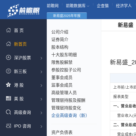
|
|
|
|
前瞻网
前瞻数据库
企查猫
经济学人
新易盛2025年年报
新易盛
首 页
公司介绍
证券简介
新首页
股本结构
十大股东明细
深沪股票
新易盛_2
限售股解禁
参股控股子公司
新三板
董事会成员
港 股
监事会成员
上市前/上市
高级管理人员
报表类型
美 股
管理层持股及报酬
一、营业总收
管理层持股变化
高级查询
企业高级查询（新）
营业收入(元
二、营业总成
IPO 咨询
资产负债表
营业成本(元