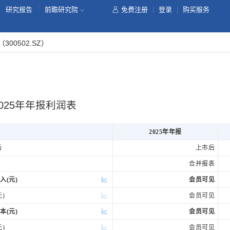
|
研究报告
前瞻研究院
免费注册
|
登录
|
购买服务
（300502.SZ）
025年年报利润表
2025年年报
后
上市后
合并报表
入(元)
会员可见
)
会员可见
本(元)
会员可见
)
会员可见