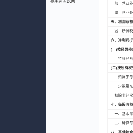
募集资金投向
加：营业外收
减：营业外支
五、利润总额
减：所得税费
六、净利润(元
(一)按经营
持续经营净
(二)按所有
归属于母公
少数股东损
扣除非经常性
七、每股收益
一、基本每股
二、稀释每股
八、其他综合