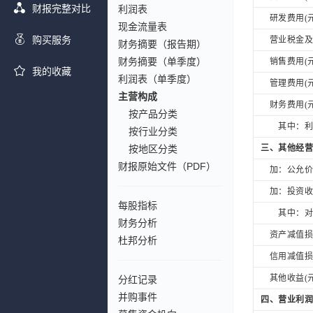
财报完整对比
利润表
研发费用(元
现金流量表
购买服务
营业税金及附
财务摘要（报告期）
财务摘要（单季度）
销售费用(元
我的收藏
利润表（单季度）
管理费用(元
主营构成
财务费用(元
按产品分类
其中：利息
按行业分类
按地区分类
三、其他经营
财报原始文件（PDF）
加：公允价值
加：投资收益
每股指标
其中：对联
财务分析
资产减值损失
杜邦分析
信用减值损失
其他收益(元
分红记录
并购事件
四、营业利润