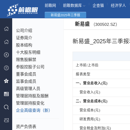
|
|
|
|
前瞻网
前瞻数据库
企查猫
经济学人
新易盛2025年三季报
新易盛
（300502.SZ）
公司介绍
证券简介
新易盛_2025年三季
股本结构
十大股东明细
限售股解禁
上市前/上市后
参股控股子公司
董事会成员
报表类型
监事会成员
一、营业总收入(元)
高级管理人员
营业收入(元)
管理层持股及报酬
二、营业总成本(元)
管理层持股变化
企业高级查询（新）
营业成本(元)
研发费用(元)
资产负债表
营业税金及附加(元)