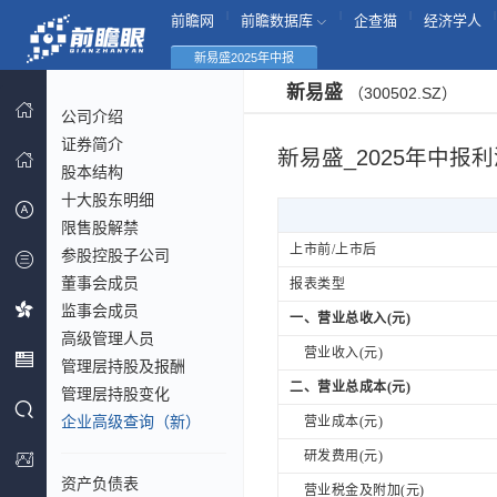
|
|
|
|
前瞻网
前瞻数据库
企查猫
经济学人
新易盛2025年中报
新易盛
（300502.SZ）
公司介绍
证券简介
新易盛_2025年中报
股本结构
十大股东明细
限售股解禁
上市前/上市后
参股控股子公司
董事会成员
报表类型
监事会成员
一、营业总收入(元)
高级管理人员
营业收入(元)
管理层持股及报酬
二、营业总成本(元)
管理层持股变化
企业高级查询（新）
营业成本(元)
研发费用(元)
资产负债表
营业税金及附加(元)