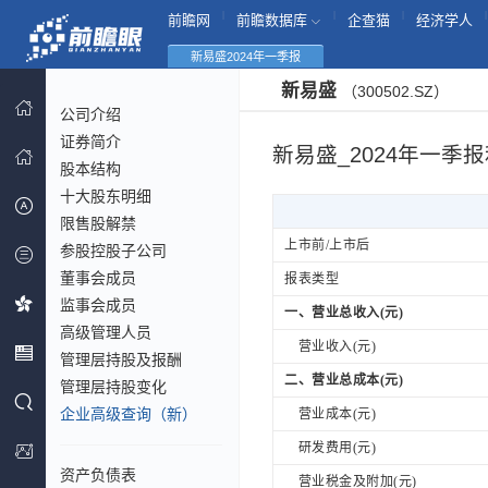
|
|
|
|
前瞻网
前瞻数据库
企查猫
经济学人
新易盛2024年一季报
新易盛
（300502.SZ）
公司介绍
证券简介
新易盛_2024年一季
股本结构
十大股东明细
限售股解禁
上市前/上市后
参股控股子公司
董事会成员
报表类型
监事会成员
一、营业总收入(元)
高级管理人员
营业收入(元)
管理层持股及报酬
二、营业总成本(元)
管理层持股变化
企业高级查询（新）
营业成本(元)
研发费用(元)
资产负债表
营业税金及附加(元)