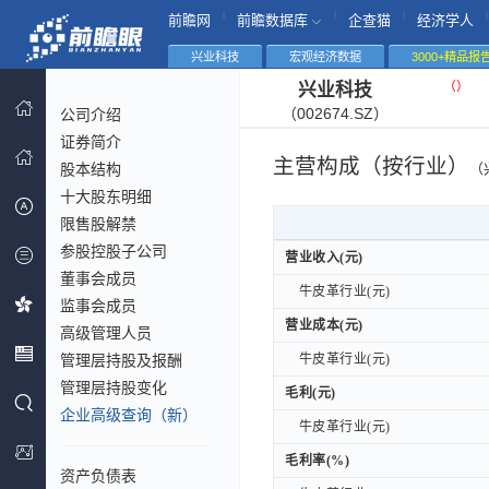
|
|
|
|
前瞻网
前瞻数据库
企查猫
经济学人
兴业科技
宏观经济数据
3000+精品报
（
）
兴业科技
（002674.SZ）
公司介绍
证券简介
主营构成（按行业）
股本结构
（
十大股东明细
限售股解禁
参股控股子公司
营业收入(元)
营业收入(元)
董事会成员
牛皮革行业(元)
牛皮革行业(元)
监事会成员
营业成本(元)
营业成本(元)
高级管理人员
管理层持股及报酬
牛皮革行业(元)
牛皮革行业(元)
管理层持股变化
毛利(元)
毛利(元)
企业高级查询（新）
牛皮革行业(元)
牛皮革行业(元)
毛利率(%)
毛利率(%)
资产负债表