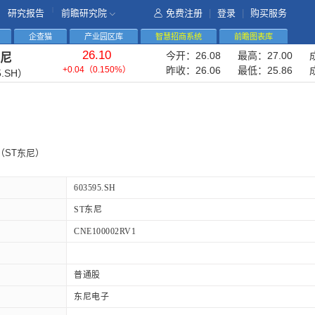
|
研究报告
前瞻研究院
免费注册
|
登录
|
购买服务
企查猫
产业园区库
智慧招商系统
前瞻图表库
26.10
今开：
26.08
最高：
27.00
东尼
+0.04
（
0.150%
）
昨收：
26.06
最低：
25.86
5.SH）
（ST东尼）
603595.SH
ST东尼
CNE100002RV1
普通股
东尼电子