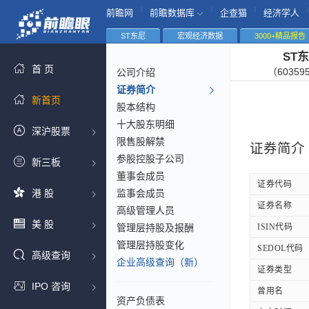
|
|
|
|
前瞻网
前瞻数据库
企查猫
经济学人
ST东尼
宏观经济数据
3000+精品报告
ST
首 页
（60359
公司介绍
证券简介
新首页
股本结构
十大股东明细
深沪股票
限售股解禁
证券简介
参股控股子公司
新三板
董事会成员
证券代码
港 股
监事会成员
证券名称
高级管理人员
美 股
管理层持股及报酬
ISIN代码
管理层持股变化
SEDOL代码
高级查询
企业高级查询（新）
证券类型
IPO 咨询
曾用名
资产负债表