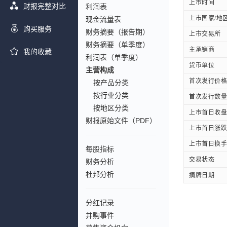
上市时间
财报完整对比
利润表
上市国家/地
现金流量表
购买服务
财务摘要（报告期）
上市交易所
财务摘要（单季度）
主承销商
我的收藏
利润表（单季度）
货币单位
主营构成
首次发行价格
按产品分类
按行业分类
首次发行数量
按地区分类
上市首日收盘
财报原始文件（PDF）
上市首日涨跌
上市首日换手
每股指标
交易状态
财务分析
杜邦分析
摘牌日期
分红记录
并购事件