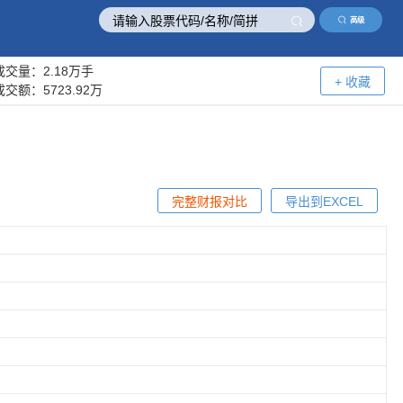
高级
成交量：
2.18万手
+ 收藏
成交额：
5723.92万
完整财报对比
导出到EXCEL