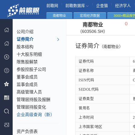
|
|
|
|
前瞻网
前瞻数据库
企查猫
经济学人
南都物业
宏观经济数据
3000+精品报
（
）
南都物业
（603506.SH）
公司介绍
证券简介
证券简介
股本结构
（南都物业）
十大股东明细
限售股解禁
证券代码
6
参股控股子公司
证券名称
董事会成员
ISIN代码
监事会成员
SEDOL代码
高级管理人员
证券类型
管理层持股及报酬
管理层持股变化
曾用名
企业高级查询（新）
上市时间
2
上市国家/地区
资产负债表