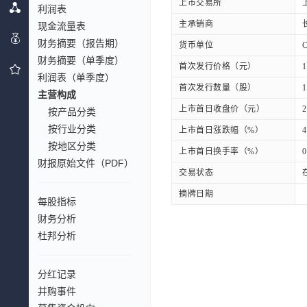
上市交易所
利润表
主承销商
现金流量表
财务摘要（报告期）
货币单位
财务摘要（单季度）
首次发行价格（元）
1
利润表（单季度）
首次发行数量（股）
1
主营构成
上市首日收盘价（元）
2
按产品分类
按行业分类
上市首日涨跌幅（%）
4
按地区分类
上市首日换手率（%）
0
财报原始文件（PDF）
交易状态
摘牌日期
每股指标
财务分析
杜邦分析
分红记录
并购事件