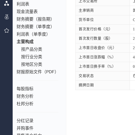
上市交易所
利润表
主承销商
现金流量表
财务摘要（报告期）
货币单位
财务摘要（单季度）
首次发行价格（元）
1
利润表（单季度）
首次发行数量（股）
2
主营构成
上市首日收盘价（元）
2
按产品分类
按行业分类
上市首日涨跌幅（%）
4
按地区分类
上市首日换手率（%）
0
财报原始文件（PDF）
交易状态
摘牌日期
每股指标
财务分析
杜邦分析
分红记录
并购事件