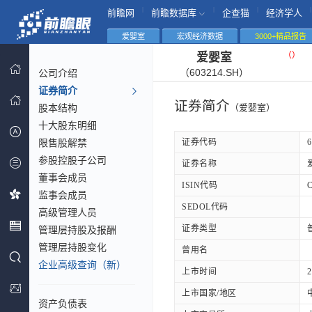
|
|
|
|
前瞻网
前瞻数据库
企查猫
经济学人
爱婴室
宏观经济数据
3000+精品报告
（
）
爱婴室
（603214.SH）
公司介绍
证券简介
证券简介
股本结构
（爱婴室）
十大股东明细
限售股解禁
证券代码
6
参股控股子公司
证券名称
董事会成员
ISIN代码
监事会成员
SEDOL代码
高级管理人员
证券类型
管理层持股及报酬
管理层持股变化
曾用名
企业高级查询（新）
上市时间
2
上市国家/地区
资产负债表