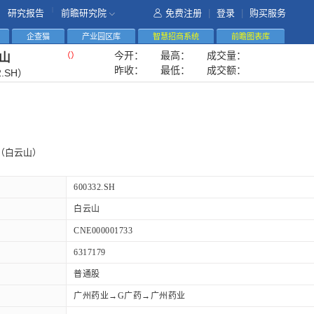
|
研究报告
前瞻研究院
免费注册
|
登录
|
购买服务
企查猫
产业园区库
智慧招商系统
前瞻图表库
今开：
最高：
成交量：
（
）
山
昨收：
最低：
成交额：
2.SH）
（白云山）
600332.SH
白云山
CNE000001733
6317179
普通股
广州药业→G广药→广州药业