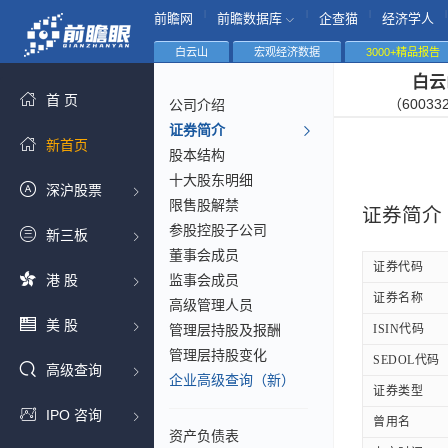
|
|
|
|
前瞻网
前瞻数据库
企查猫
经济学人
白云山
宏观经济数据
3000+精品报告
白云
首 页
（60033
公司介绍
证券简介
新首页
股本结构
十大股东明细
深沪股票
限售股解禁
证券简介
参股控股子公司
新三板
董事会成员
证券代码
港 股
监事会成员
证券名称
高级管理人员
美 股
管理层持股及报酬
ISIN代码
管理层持股变化
SEDOL代码
高级查询
企业高级查询（新）
证券类型
IPO 咨询
曾用名
资产负债表