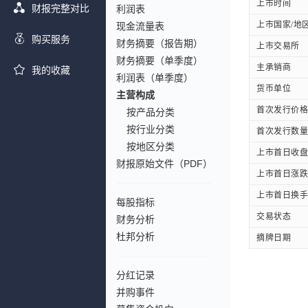
上市时间
财报完整对比
利润表
上市国家/地
现金流量表
购买服务
财务摘要（报告期）
上市交易所
财务摘要（单季度）
主承销商
我的收藏
利润表（单季度）
货币单位
主营构成
首次发行价格
按产品分类
按行业分类
首次发行数量
按地区分类
上市首日收盘
财报原始文件（PDF）
上市首日涨跌
上市首日换手
每股指标
交易状态
财务分析
杜邦分析
摘牌日期
分红记录
并购事件