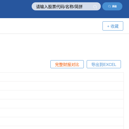
高级
+ 收藏
完整财报对比
导出到EXCEL