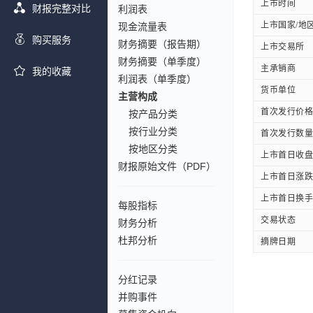
上市时间
财报完整对比
利润表
上市国家/地
现金流量表
购买服务
财务摘要（报告期）
上市交易所
财务摘要（单季度）
主承销商
我的收藏
利润表（单季度）
货币单位
主营构成
首次发行价格
按产品分类
按行业分类
首次发行数量
按地区分类
上市首日收盘
财报原始文件（PDF）
上市首日涨跌
上市首日换手
每股指标
交易状态
财务分析
杜邦分析
摘牌日期
分红记录
并购事件