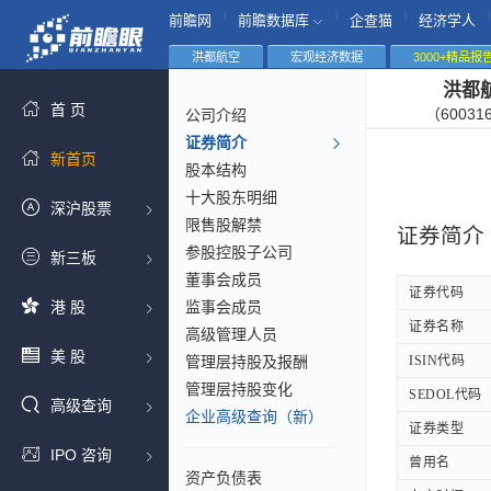
|
|
|
|
前瞻网
前瞻数据库
企查猫
经济学人
洪都航空
宏观经济数据
3000+精品报
洪都
首 页
（60031
公司介绍
证券简介
新首页
股本结构
十大股东明细
深沪股票
限售股解禁
证券简介
参股控股子公司
新三板
董事会成员
证券代码
港 股
监事会成员
证券名称
高级管理人员
美 股
管理层持股及报酬
ISIN代码
管理层持股变化
SEDOL代码
高级查询
企业高级查询（新）
证券类型
IPO 咨询
曾用名
资产负债表