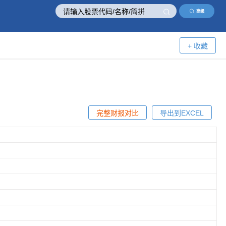
高级
+ 收藏
完整财报对比
导出到EXCEL