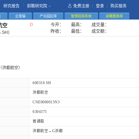
|
研究报告
前瞻研究院
免费注册
|
登录
|
购买服务
告
企查猫
产业园区库
智慧招商系统
前瞻图表库
今开：
最高：
成交量：
（
）
航空
昨收：
最低：
成交额：
6.SH）
（洪都航空）
600316.SH
洪都航空
CNE0000015N3
6304375
普通股
洪都航空→G洪都