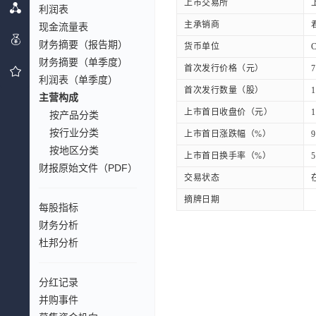
上市交易所
利润表
主承销商
现金流量表
财务摘要（报告期）
货币单位
财务摘要（单季度）
首次发行价格（元）
7
利润表（单季度）
首次发行数量（股）
1
主营构成
上市首日收盘价（元）
1
按产品分类
按行业分类
上市首日涨跌幅（%）
9
按地区分类
上市首日换手率（%）
5
财报原始文件（PDF）
交易状态
摘牌日期
每股指标
财务分析
杜邦分析
分红记录
并购事件