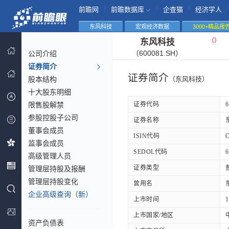
|
|
|
|
前瞻网
前瞻数据库
企查猫
经济学人
东风科技
宏观经济数据
3000+精品报
（
）
东风科技
（600081.SH）
公司介绍
证券简介
证券简介
股本结构
（东风科技）
十大股东明细
限售股解禁
证券代码
6
参股控股子公司
证券名称
董事会成员
ISIN代码
监事会成员
SEDOL代码
6
高级管理人员
证券类型
管理层持股及报酬
管理层持股变化
曾用名
企业高级查询（新）
上市时间
1
上市国家/地区
资产负债表