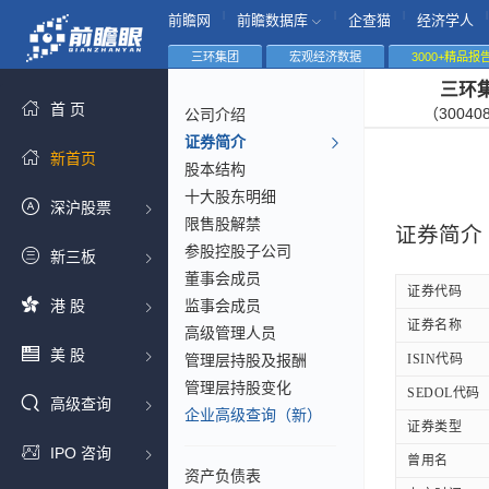
|
|
|
|
前瞻网
前瞻数据库
企查猫
经济学人
三环集团
宏观经济数据
3000+精品报
三环
首 页
（30040
公司介绍
证券简介
新首页
股本结构
十大股东明细
深沪股票
限售股解禁
证券简介
参股控股子公司
新三板
董事会成员
证券代码
港 股
监事会成员
证券名称
高级管理人员
美 股
管理层持股及报酬
ISIN代码
管理层持股变化
SEDOL代码
高级查询
企业高级查询（新）
证券类型
IPO 咨询
曾用名
资产负债表