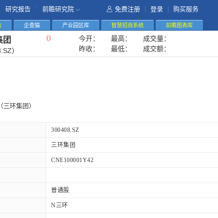
|
研究报告
前瞻研究院
免费注册
|
登录
|
购买服务
告
企查猫
产业园区库
智慧招商系统
前瞻图表库
今开：
最高：
成交量：
（
）
集团
昨收：
最低：
成交额：
8.SZ）
（三环集团）
300408.SZ
三环集团
CNE100001Y42
普通股
N三环