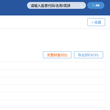
高级
+ 收藏
完整财报对比
导出到EXCEL