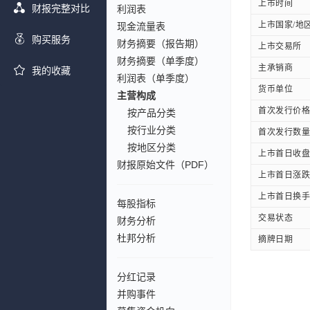
上市时间
财报完整对比
利润表
上市国家/地
现金流量表
购买服务
财务摘要（报告期）
上市交易所
财务摘要（单季度）
主承销商
我的收藏
利润表（单季度）
货币单位
主营构成
首次发行价格
按产品分类
按行业分类
首次发行数量
按地区分类
上市首日收盘
财报原始文件（PDF）
上市首日涨跌
上市首日换手
每股指标
交易状态
财务分析
杜邦分析
摘牌日期
分红记录
并购事件