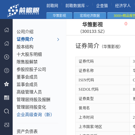
|
|
|
|
前瞻网
前瞻数据库
企查猫
经济学人
华策影视
宏观经济数据
3000+精品报
（
）
华策影视
（300133.SZ）
公司介绍
证券简介
证券简介
股本结构
（华策影视）
十大股东明细
限售股解禁
证券代码
3
参股控股子公司
证券名称
董事会成员
ISIN代码
监事会成员
SEDOL代码
高级管理人员
证券类型
管理层持股及报酬
管理层持股变化
曾用名
企业高级查询（新）
上市时间
2
上市国家/地区
资产负债表