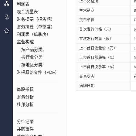
上市交易所
利润表
主承销商
现金流量表
财务摘要（报告期）
货币单位
财务摘要（单季度）
首次发行价格（元）
6
利润表（单季度）
首次发行数量（股）
1
主营构成
上市首日收盘价（元）
1
按产品分类
按行业分类
上市首日涨跌幅（%）
5
按地区分类
上市首日换手率（%）
8
财报原始文件（PDF）
交易状态
摘牌日期
每股指标
财务分析
杜邦分析
分红记录
并购事件