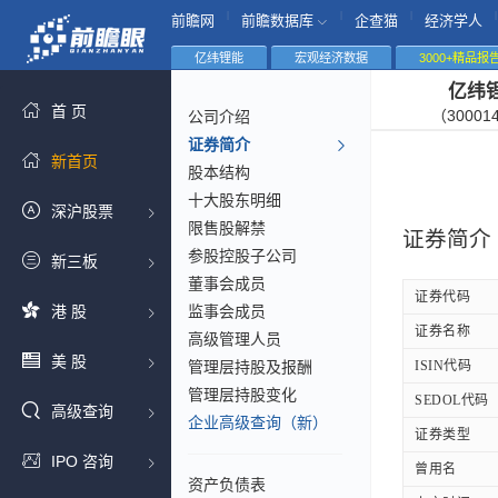
|
|
|
|
前瞻网
前瞻数据库
企查猫
经济学人
亿纬锂能
宏观经济数据
3000+精品报
亿纬
首 页
（30001
公司介绍
证券简介
新首页
股本结构
十大股东明细
深沪股票
限售股解禁
证券简介
参股控股子公司
新三板
董事会成员
证券代码
港 股
监事会成员
证券名称
高级管理人员
美 股
管理层持股及报酬
ISIN代码
管理层持股变化
SEDOL代码
高级查询
企业高级查询（新）
证券类型
IPO 咨询
曾用名
资产负债表