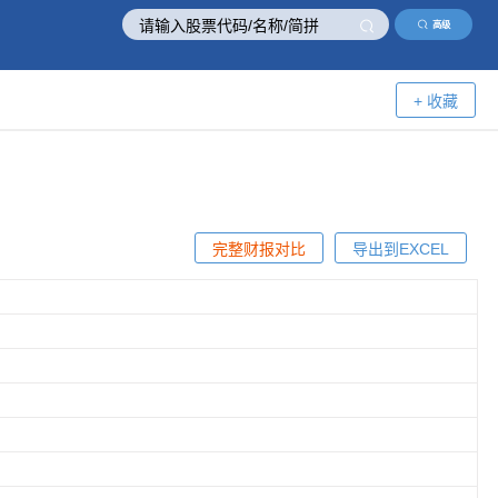
高级
+ 收藏
完整财报对比
导出到EXCEL