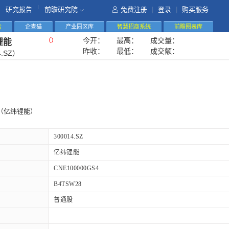
|
研究报告
前瞻研究院
免费注册
|
登录
|
购买服务
告
企查猫
产业园区库
智慧招商系统
前瞻图表库
今开：
最高：
成交量：
（
）
锂能
昨收：
最低：
成交额：
4.SZ）
（亿纬锂能）
300014.SZ
亿纬锂能
CNE100000GS4
B4TSW28
普通股