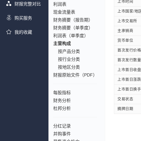
上市时间
财报完整对比
利润表
上市国家/地
现金流量表
购买服务
财务摘要（报告期）
上市交易所
财务摘要（单季度）
主承销商
我的收藏
利润表（单季度）
货币单位
主营构成
首次发行价格
按产品分类
按行业分类
首次发行数量
按地区分类
上市首日收盘
财报原始文件（PDF）
上市首日涨跌
上市首日换手
每股指标
交易状态
财务分析
杜邦分析
摘牌日期
分红记录
并购事件