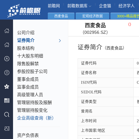
|
|
|
|
前瞻网
前瞻数据库
企查猫
经济学人
西麦食品
宏观经济数据
3000+精品报
（
）
西麦食品
（002956.SZ）
公司介绍
证券简介
证券简介
股本结构
（西麦食品）
十大股东明细
限售股解禁
证券代码
0
参股控股子公司
证券名称
董事会成员
ISIN代码
监事会成员
SEDOL代码
高级管理人员
证券类型
管理层持股及报酬
管理层持股变化
曾用名
企业高级查询（新）
上市时间
2
上市国家/地区
资产负债表