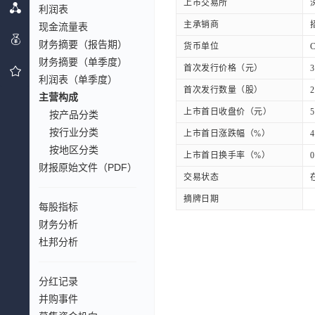
上市交易所
利润表
主承销商
现金流量表
财务摘要（报告期）
货币单位
财务摘要（单季度）
首次发行价格（元）
3
利润表（单季度）
首次发行数量（股）
2
主营构成
上市首日收盘价（元）
5
按产品分类
按行业分类
上市首日涨跌幅（%）
4
按地区分类
上市首日换手率（%）
0
财报原始文件（PDF）
交易状态
摘牌日期
每股指标
财务分析
杜邦分析
分红记录
并购事件