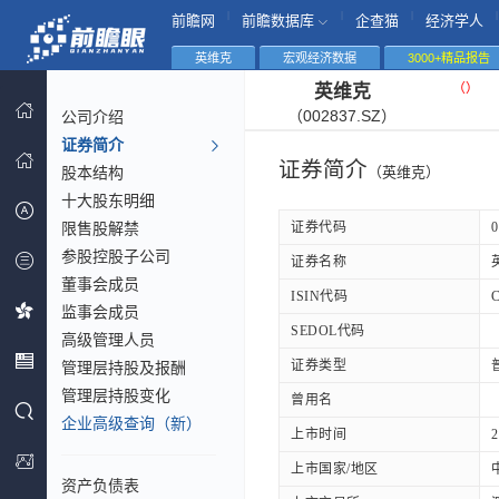
|
|
|
|
前瞻网
前瞻数据库
企查猫
经济学人
英维克
宏观经济数据
3000+精品报告
（
）
英维克
（002837.SZ）
公司介绍
证券简介
证券简介
股本结构
（英维克）
十大股东明细
限售股解禁
证券代码
0
参股控股子公司
证券名称
董事会成员
ISIN代码
监事会成员
SEDOL代码
高级管理人员
证券类型
管理层持股及报酬
管理层持股变化
曾用名
企业高级查询（新）
上市时间
2
上市国家/地区
资产负债表