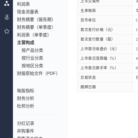
上市交易所
利润表
主承销商
现金流量表
财务摘要（报告期）
货币单位
财务摘要（单季度）
首次发行价格（元）
1
利润表（单季度）
首次发行数量（股）
2
主营构成
上市首日收盘价（元）
2
按产品分类
按行业分类
上市首日涨跌幅（%）
4
按地区分类
上市首日换手率（%）
0
财报原始文件（PDF）
交易状态
摘牌日期
每股指标
财务分析
杜邦分析
分红记录
并购事件