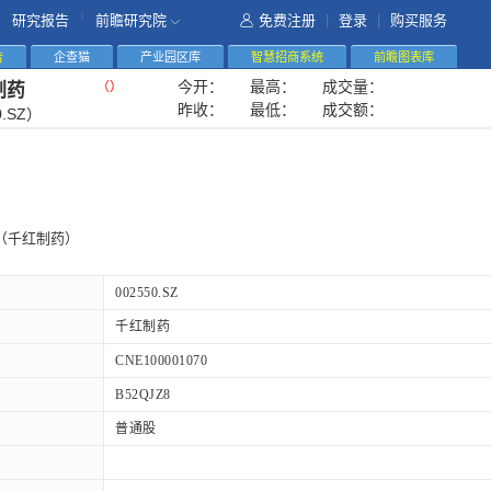
|
研究报告
前瞻研究院
免费注册
|
登录
|
购买服务
告
企查猫
产业园区库
智慧招商系统
前瞻图表库
今开：
最高：
成交量：
（
）
制药
昨收：
最低：
成交额：
0.SZ）
（千红制药）
002550.SZ
千红制药
CNE100001070
B52QJZ8
普通股