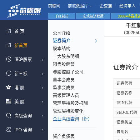
|
|
|
|
前瞻网
前瞻数据库
企查猫
经济学人
千红制药
宏观经济数据
3000+精品报
千红
首 页
（00255
公司介绍
证券简介
新首页
股本结构
十大股东明细
深沪股票
限售股解禁
证券简介
参股控股子公司
新三板
董事会成员
证券代码
港 股
监事会成员
证券名称
高级管理人员
美 股
管理层持股及报酬
ISIN代码
管理层持股变化
SEDOL代码
高级查询
企业高级查询（新）
证券类型
IPO 咨询
曾用名
资产负债表