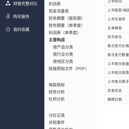
上市时间
财报完整对比
利润表
上市国家/地
现金流量表
购买服务
财务摘要（报告期）
上市交易所
财务摘要（单季度）
主承销商
我的收藏
利润表（单季度）
货币单位
主营构成
首次发行价格
按产品分类
按行业分类
首次发行数量
按地区分类
上市首日收盘
财报原始文件（PDF）
上市首日涨跌
上市首日换手
每股指标
交易状态
财务分析
杜邦分析
摘牌日期
分红记录
并购事件