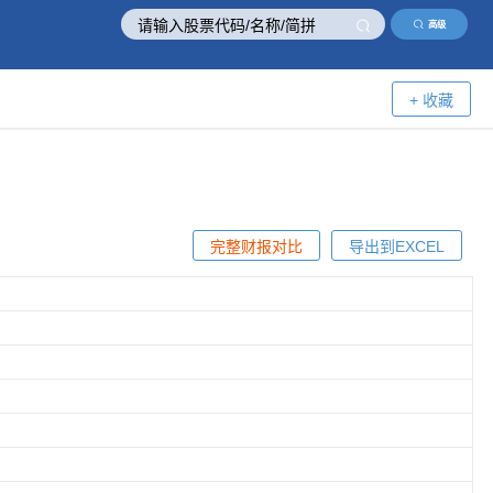
高级
+ 收藏
完整财报对比
导出到EXCEL