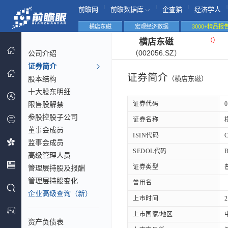
|
|
|
|
前瞻网
前瞻数据库
企查猫
经济学人
横店东磁
宏观经济数据
3000+精品报
（
）
横店东磁
（002056.SZ）
公司介绍
证券简介
证券简介
股本结构
（横店东磁）
十大股东明细
限售股解禁
证券代码
0
参股控股子公司
证券名称
董事会成员
ISIN代码
监事会成员
SEDOL代码
高级管理人员
证券类型
管理层持股及报酬
管理层持股变化
曾用名
企业高级查询（新）
上市时间
2
上市国家/地区
资产负债表