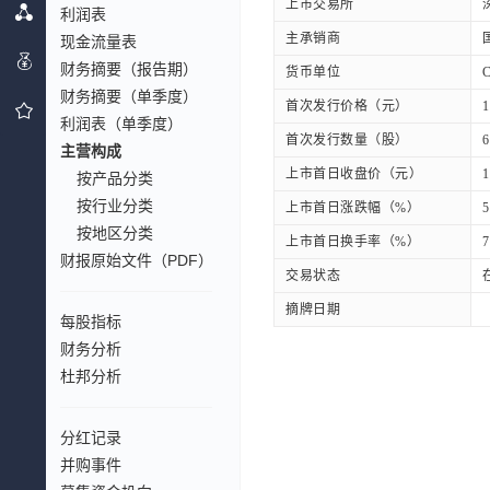
上市交易所
利润表
主承销商
现金流量表
财务摘要（报告期）
货币单位
财务摘要（单季度）
首次发行价格（元）
1
利润表（单季度）
首次发行数量（股）
6
主营构成
上市首日收盘价（元）
1
按产品分类
按行业分类
上市首日涨跌幅（%）
5
按地区分类
上市首日换手率（%）
7
财报原始文件（PDF）
交易状态
摘牌日期
每股指标
财务分析
杜邦分析
分红记录
并购事件