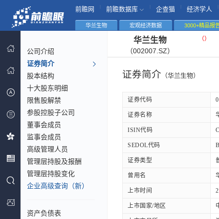
|
|
|
|
前瞻网
前瞻数据库
企查猫
经济学人
华兰生物
宏观经济数据
3000+精品报
（
）
华兰生物
（002007.SZ）
公司介绍
证券简介
证券简介
股本结构
（华兰生物）
十大股东明细
限售股解禁
证券代码
0
参股控股子公司
证券名称
董事会成员
ISIN代码
监事会成员
SEDOL代码
高级管理人员
证券类型
管理层持股及报酬
管理层持股变化
曾用名
企业高级查询（新）
上市时间
2
上市国家/地区
资产负债表