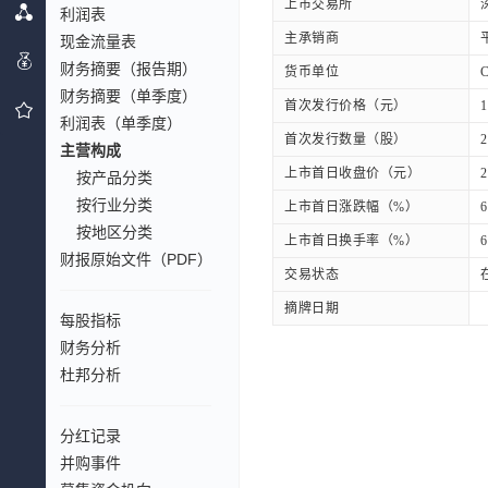
上市交易所
利润表
主承销商
现金流量表
财务摘要（报告期）
货币单位
财务摘要（单季度）
首次发行价格（元）
1
利润表（单季度）
首次发行数量（股）
2
主营构成
上市首日收盘价（元）
2
按产品分类
按行业分类
上市首日涨跌幅（%）
6
按地区分类
上市首日换手率（%）
6
财报原始文件（PDF）
交易状态
摘牌日期
每股指标
财务分析
杜邦分析
分红记录
并购事件