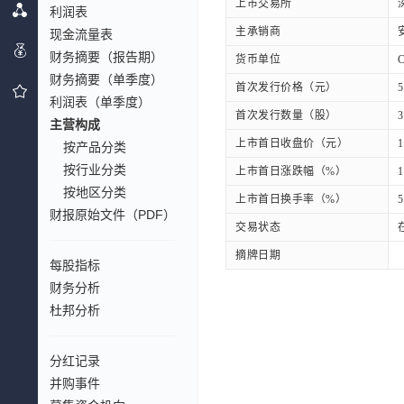
上市交易所
利润表
主承销商
现金流量表
财务摘要（报告期）
货币单位
财务摘要（单季度）
首次发行价格（元）
5
利润表（单季度）
首次发行数量（股）
3
主营构成
上市首日收盘价（元）
1
按产品分类
按行业分类
上市首日涨跌幅（%）
1
按地区分类
上市首日换手率（%）
5
财报原始文件（PDF）
交易状态
摘牌日期
每股指标
财务分析
杜邦分析
分红记录
并购事件