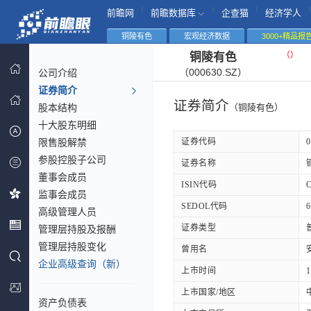
|
|
|
|
前瞻网
前瞻数据库
企查猫
经济学人
铜陵有色
宏观经济数据
3000+精品报
（
）
铜陵有色
（000630.SZ）
公司介绍
证券简介
证券简介
股本结构
（铜陵有色）
十大股东明细
限售股解禁
证券代码
0
参股控股子公司
证券名称
董事会成员
ISIN代码
C
监事会成员
SEDOL代码
6
高级管理人员
证券类型
管理层持股及报酬
管理层持股变化
曾用名
企业高级查询（新）
上市时间
1
上市国家/地区
资产负债表