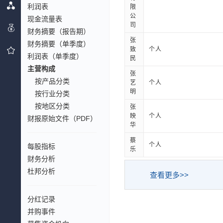
利润表
限
公
现金流量表
司
财务摘要（报告期）
张
财务摘要（单季度）
致
个人
利润表（单季度）
民
主营构成
张
按产品分类
艺
个人
明
按行业分类
按地区分类
张
映
个人
财报原始文件（PDF）
华
蔡
个人
每股指标
乐
财务分析
杜邦分析
查看更多>>
分红记录
并购事件