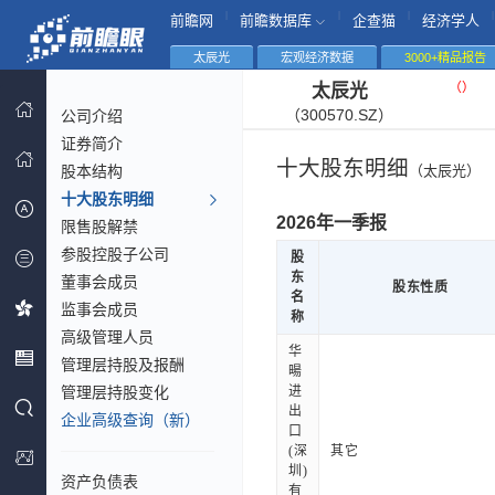
|
|
|
|
前瞻网
前瞻数据库
企查猫
经济学人
太辰光
宏观经济数据
3000+精品报告
（
）
太辰光
（300570.SZ）
公司介绍
证券简介
十大股东明细
股本结构
（太辰光）
十大股东明细
2026年一季报
限售股解禁
参股控股子公司
股
东
董事会成员
股东性质
名
监事会成员
称
高级管理人员
华
管理层持股及报酬
暘
管理层持股变化
进
出
企业高级查询（新）
口
(深
其它
圳)
资产负债表
有