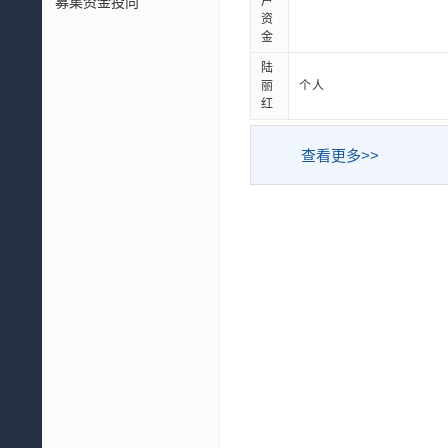
募集资金投向
户
资
金
陆
丽
个人
红
查看更多>>