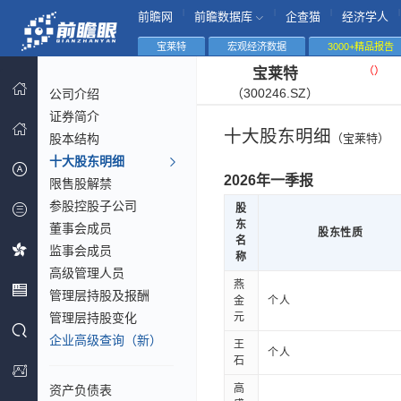
|
|
|
|
前瞻网
前瞻数据库
企查猫
经济学人
宝莱特
宏观经济数据
3000+精品报告
（
）
宝莱特
（300246.SZ）
公司介绍
证券简介
十大股东明细
股本结构
（宝莱特）
十大股东明细
2026年一季报
限售股解禁
参股控股子公司
股
东
董事会成员
股东性质
名
监事会成员
称
高级管理人员
燕
管理层持股及报酬
金
个人
管理层持股变化
元
企业高级查询（新）
王
个人
石
高
资产负债表