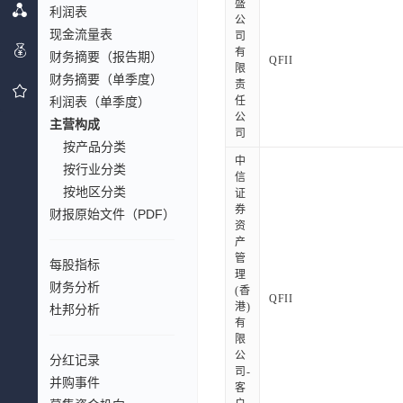
盛
利润表
公
现金流量表
司
有
财务摘要（报告期）
QFII
限
财务摘要（单季度）
责
利润表（单季度）
任
公
主营构成
司
按产品分类
中
按行业分类
信
按地区分类
证
券
财报原始文件（PDF）
资
产
管
每股指标
理
财务分析
(香
QFII
港)
杜邦分析
有
限
公
分红记录
司-
并购事件
客