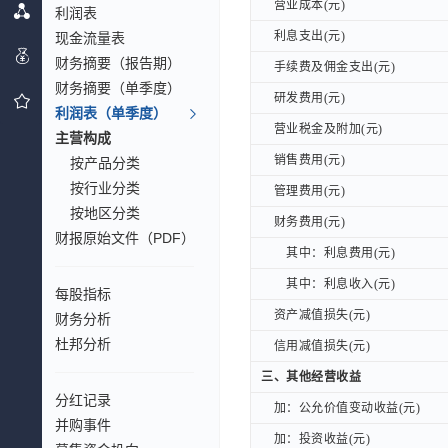
营业成本(元)
营业成本(元)
利润表
利息支出(元)
利息支出(元)
现金流量表
财务摘要（报告期）
手续费及佣金支出(元)
手续费及佣金支出(元)
财务摘要（单季度）
研发费用(元)
研发费用(元)
利润表（单季度）
营业税金及附加(元)
营业税金及附加(元)
主营构成
销售费用(元)
销售费用(元)
按产品分类
按行业分类
管理费用(元)
管理费用(元)
按地区分类
财务费用(元)
财务费用(元)
财报原始文件（PDF）
其中：利息费用(元)
其中：利息费用(元)
其中：利息收入(元)
其中：利息收入(元)
每股指标
资产减值损失(元)
资产减值损失(元)
财务分析
杜邦分析
信用减值损失(元)
信用减值损失(元)
三、其他经营收益
三、其他经营收益
分红记录
加：公允价值变动收益(元)
加：公允价值变动收益(元)
并购事件
加：投资收益(元)
加：投资收益(元)