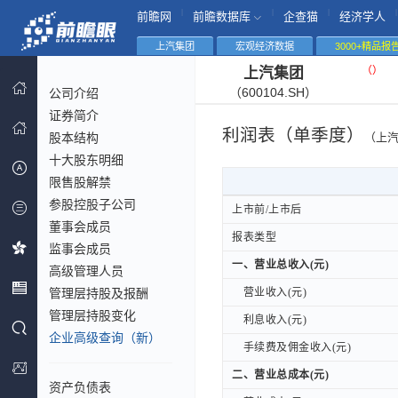
|
|
|
|
前瞻网
前瞻数据库
企查猫
经济学人
上汽集团
宏观经济数据
3000+精品报
（
）
上汽集团
（600104.SH）
公司介绍
证券简介
利润表（单季度）
股本结构
（上
十大股东明细
限售股解禁
参股控股子公司
上市前/上市后
上市前/上市后
董事会成员
报表类型
报表类型
监事会成员
一、营业总收入(元)
一、营业总收入(元)
高级管理人员
管理层持股及报酬
营业收入(元)
营业收入(元)
管理层持股变化
利息收入(元)
利息收入(元)
企业高级查询（新）
手续费及佣金收入(元)
手续费及佣金收入(元)
二、营业总成本(元)
二、营业总成本(元)
资产负债表