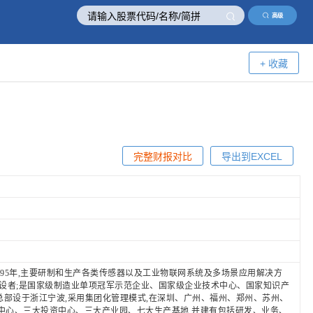
高级
+ 收藏
完整财报对比
导出到EXCEL
1995年,主要研制和生产各类传感器以及工业物联网系统及多场景应用解决方
设者;是国家级制造业单项冠军示范企业、国家级企业技术中心、国家知识产
总部设于浙江宁波,采用集团化管理模式,在深圳、广州、福州、郑州、苏州、
发中心、三大投资中心、三大产业园、七大生产基地,并建有包括研发、业务、