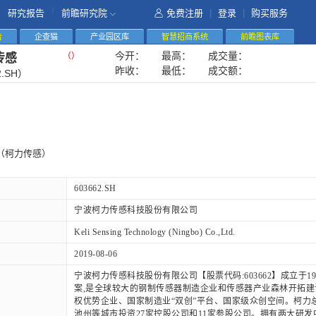
|
研究报告
前瞻研究院
免费注册
|
登录
|
购买服务
告
企查猫
产业园区库
智慧招商系统
前瞻图表库
今开：
最高：
成交量：
（
）
传感
昨收：
最低：
成交额：
2.SH）
（柯力传感）
603662.SH
宁波柯力传感科技股份有限公司
Keli Sensing Technology (Ningbo) Co.,Ltd.
2019-08-06
宁波柯力传感科技股份有限公司【股票代码:603662】成立于
案,是全球较大的钢制传感器制造企业和传感器产业森林开拓建
权优势企业、国家制造业“双创”平台、国家级众创空间。柯力
池州等城市投资27家控股公司和11家参股公司。拥有两大研