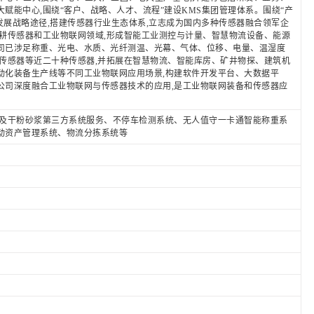
赋能中心,围绕“客户、战略、人才、流程”建设KMS集团管理体系。围绕“产
发展战略途径,搭建传感器行业生态体系,立志成为国内多种传感器融合领军企
耕传感器和工业物联网领域,形成智能工业测控与计量、智慧物流设备、能源
司已涉足称重、光电、水质、光纤测温、光幕、气体、位移、电量、温湿度
传感器等近二十种传感器,并拓展在智慧物流、智能库房、矿井物探、建筑机
动化装备生产线等不同工业物联网应用场景,构建软件开发平台、大数据平
公司深度融合工业物联网与传感器技术的应用,是工业物联网装备和传感器应
成及干粉砂浆第三方系统服务、不停车检测系统、无人值守一卡通智能称重系
动资产管理系统、物流分拣系统等