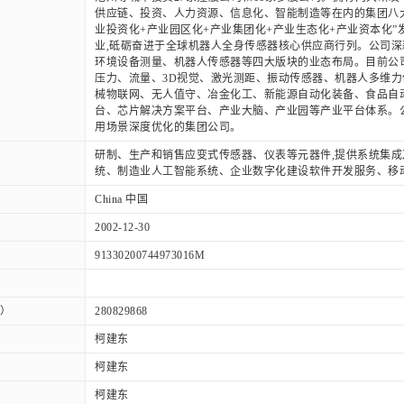
供应链、投资、人力资源、信息化、智能制造等在内的集团八大
业投资化+产业园区化+产业集团化+产业生态化+产业资本化”
业,砥砺奋进于全球机器人全身传感器核心供应商行列。公司深
环境设备测量、机器人传感器等四大版块的业态布局。目前公
压力、流量、3D视觉、激光测距、振动传感器、机器人多维力
械物联网、无人值守、冶金化工、新能源自动化装备、食品自
台、芯片解决方案平台、产业大脑、产业园等产业平台体系。
用场景深度优化的集团公司。
研制、生产和销售应变式传感器、仪表等元器件,提供系统集
统、制造业人工智能系统、企业数字化建设软件开发服务、移
China 中国
2002-12-30
91330200744973016M
）
280829868
柯建东
柯建东
柯建东