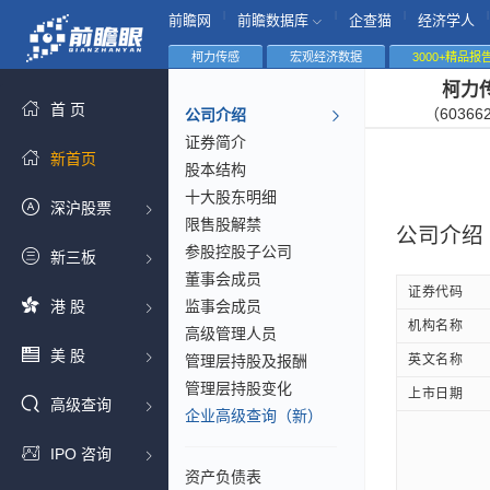
|
|
|
|
前瞻网
前瞻数据库
企查猫
经济学人
柯力传感
宏观经济数据
3000+精品报
柯力
首 页
（60366
公司介绍
证券简介
新首页
股本结构
十大股东明细
深沪股票
限售股解禁
公司介绍
参股控股子公司
新三板
董事会成员
证券代码
港 股
监事会成员
机构名称
高级管理人员
美 股
管理层持股及报酬
英文名称
管理层持股变化
上市日期
高级查询
企业高级查询（新）
IPO 咨询
资产负债表