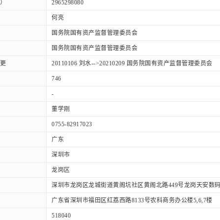
）
2965298080
何亮
国务院国有资产监督管理委员会
国务院国有资产监督管理委员会
更
20110106 刘水-->20210209 国务院国有资产监督管理委员会
746
-
董学刚
0755-82917023
广东
深圳市
龙岗区
深圳市龙岗区龙城街道黄阁坑社区黄阁北路449号龙岗天安数码创
广东省深圳市福田区红荔西路8133号农科商务办公楼5,6,7楼
518040