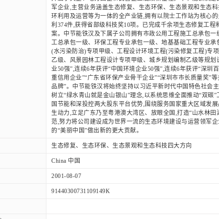
军企业,主营业务涵盖生态修复、生态环保、生态景观和生态科
环利用及运营等为一体的全产业链,拥有以院士工作站为核心的
利374件,获得省部级科技奖10项。已完成千余项生态修复工
案。中节能铁汉及下属子公司拥有市政公用工程施工总承包一
工总承包一级、环保工程专业承包一级、地基基础工程专业承
(水污染防治)专项甲级、工程设计环境工程(污染修复工程)专
乙级、风景园林工程设计专项甲级、城乡规划编制乙级等规划设
业50强”,连续6年获评“中国环境企业50强”,连续6年获评“深
重信用企业”“广东省环保产业骨干企业”“深圳市市长质量奖”等多
品牌”。中节能铁汉将始终坚持以习近平新时代中国特色社会主
树立“绿水青山就是金山银山”理念,以系统思维全面推动“双碳
国节能和深投控两大股东平台优势,围绕服务国家重大区域发展
生动力,立足广东乃至粤港澳大湾区、放眼全国,打造“山水林田
范,努力将公司建设成为世界一流的生态环境建设与运营领军企
的“美丽中国”做出新的更大贡献。
生态修复、生态环保、生态景观和生态科技四大方向
China 中国
2001-08-07
91440300731109149K