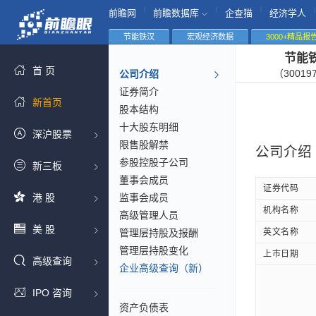
|
|
|
|
前瞻网
前瞻数据库
企查猫
经济学人
节能铁汉
宏观经济数据
3000+精品报
节能
首 页
（30019
公司介绍
证券简介
新首页
股本结构
十大股东明细
深沪股票
限售股解禁
公司介绍
参股控股子公司
新三板
董事会成员
证券代码
港 股
监事会成员
机构名称
高级管理人员
美 股
管理层持股及报酬
英文名称
管理层持股变化
上市日期
高级查询
企业高级查询（新）
IPO 咨询
资产负债表