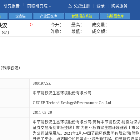
|
研究报告
前瞻研究院
免费注册
|
登录
|
购买服务
告
企查猫
产业园区库
智慧招商系统
前瞻图表库
今开：
最高：
成交量：
（
）
铁汉
昨收：
最低：
成交额：
7.SZ）
（节能铁汉）
300197.SZ
中节能铁汉生态环境股份有限公司
CECEP Techand Ecology&Environment Co.,Ltd.
2011-03-29
中节能铁汉生态环境股份有限公司(简称中节能铁汉)前身为深圳市铁
证券交易所创业板挂牌上市,为创业板首家生态环境建设上市公司(股票
为公司战略股东。2021年2月,中国节能环保集团有限公司(
开启了央企、地方国企和民营企业混改新征程。中节能铁汉是