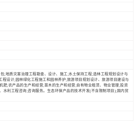
包;地质灾害治理工程勘查、设计、施工;水土保持工程;造林工程规划设计与
林工程设计;园林绿化工程施工和园林养护;旅游项目规划设计、旅游项目建设与
有机肥;农产品的生产和经营;苗木的生产和经营;自有物业租赁、物业管理;投资
境、水利工程咨询;咨询服务。生态环保产品的技术开发(不含限制项目);国内贸