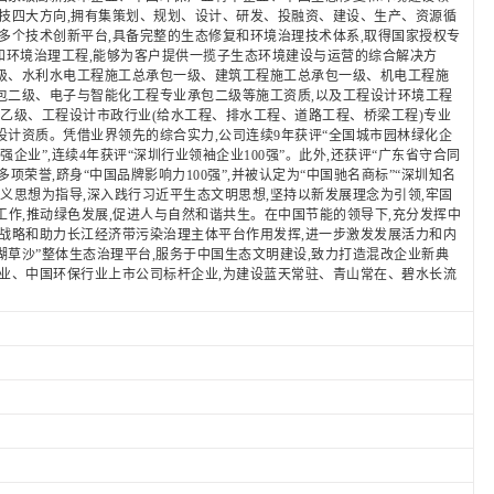
技四大方向,拥有集策划、规划、设计、研发、投融资、建设、生产、资源循
多个技术创新平台,具备完整的生态修复和环境治理技术体系,取得国家授权专
程和环境治理工程,能够为客户提供一揽子生态环境建设与运营的综合解决方
级、水利水电工程施工总承包一级、建筑工程施工总承包一级、机电工程施
包二级、电子与智能化工程专业承包二级等施工资质,以及工程设计环境工程
项乙级、工程设计市政行业(给水工程、排水工程、道路工程、桥梁工程)专业
计资质。凭借业界领先的综合实力,公司连续9年获评“全国城市园林绿化企
圳百强企业”,连续4年获评“深圳行业领袖企业100强”。此外,还获评“广东省守合同
项荣誉,跻身“中国品牌影响力100强”,并被认定为“中国驰名商标”“深圳知名
义思想为指导,深入践行习近平生态文明思想,坚持以新发展理念为引领,牢固
”工作,推动绿色发展,促进人与自然和谐共生。在中国节能的领导下,充分发挥中
战略和助力长江经济带污染治理主体平台作用发挥,进一步激发发展活力和内
湖草沙”整体生态治理平台,服务于中国生态文明建设,致力打造混改企业新典
业、中国环保行业上市公司标杆企业,为建设蓝天常驻、青山常在、碧水长流