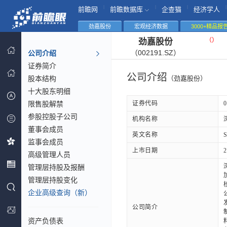
|
|
|
|
前瞻网
前瞻数据库
企查猫
经济学人
劲嘉股份
宏观经济数据
3000+精品报
（
）
劲嘉股份
（002191.SZ）
公司介绍
证券简介
公司介绍
股本结构
（劲嘉股份）
十大股东明细
限售股解禁
证券代码
0
参股控股子公司
机构名称
董事会成员
英文名称
S
监事会成员
上市日期
2
高级管理人员
管理层持股及报酬
管理层持股变化
企业高级查询（新）
公司简介
资产负债表