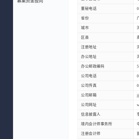
募集资金投向
董秘电话
0
省份
城市
区县
注册地址
办公地址
办公邮政编码
5
公司电话
0
公司传真
0
公司邮箱
j
公司网址
w
信息披露人
境内会计师事务所
注册会计师