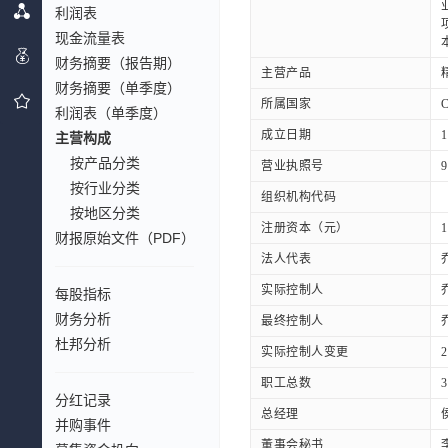
利润表
现金流量表
财务摘要（报告期）
主营产品
财务摘要（单季度）
所属国家
利润表（单季度）
成立日期
1
主营构成
按产品分类
营业执照号
9
按行业分类
组织机构代码
按地区分类
注册资本（元）
1
财报原始文件（PDF）
法人代表
实际控制人
每股指标
财务分析
最终控制人
杜邦分析
实际控制人变更
职工总数
3
分红记录
总经理
并购事件
董事会秘书