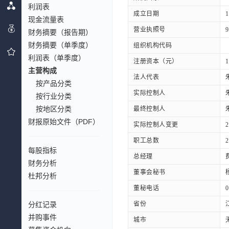
利润表
成立日期
1
现金流量表
营业执照号
9
财务摘要（报告期）
财务摘要（单季度）
组织机构代码
利润表（单季度）
注册资本（元）
1
主营构成
法人代表
按产品分类
实际控制人
按行业分类
按地区分类
最终控制人
财报原始文件（PDF）
实际控制人变更
职工总数
2
每股指标
总经理
财务分析
董事会秘书
杜邦分析
董秘电话
0
分红记录
省份
并购事件
城市