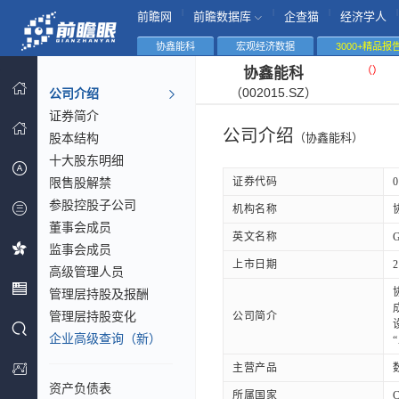
|
|
|
|
前瞻网
前瞻数据库
企查猫
经济学人
协鑫能科
宏观经济数据
3000+精品报
（
）
协鑫能科
（002015.SZ）
公司介绍
证券简介
公司介绍
股本结构
（协鑫能科）
十大股东明细
限售股解禁
证券代码
0
参股控股子公司
机构名称
董事会成员
英文名称
G
监事会成员
上市日期
2
高级管理人员
管理层持股及报酬
管理层持股变化
公司简介
企业高级查询（新）
主营产品
资产负债表
所属国家