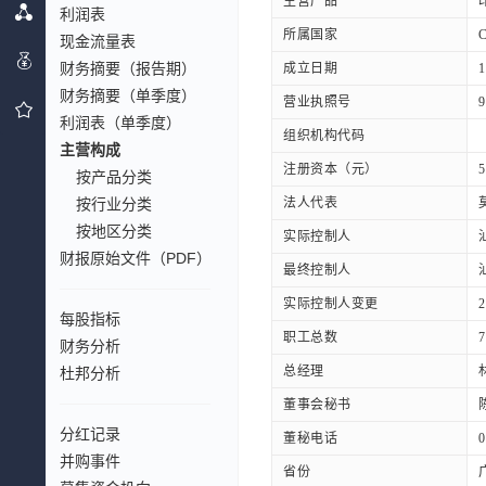
主营产品
利润表
所属国家
现金流量表
财务摘要（报告期）
成立日期
1
财务摘要（单季度）
营业执照号
9
利润表（单季度）
组织机构代码
主营构成
注册资本（元）
5
按产品分类
按行业分类
法人代表
按地区分类
实际控制人
财报原始文件（PDF）
最终控制人
实际控制人变更
每股指标
职工总数
7
财务分析
总经理
杜邦分析
董事会秘书
分红记录
董秘电话
0
并购事件
省份