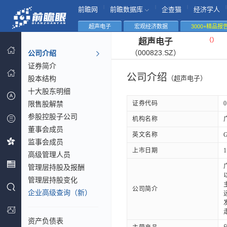
|
|
|
|
前瞻网
前瞻数据库
企查猫
经济学人
超声电子
宏观经济数据
3000+精品报
（
）
超声电子
（000823.SZ）
公司介绍
证券简介
公司介绍
股本结构
（超声电子）
十大股东明细
限售股解禁
证券代码
0
参股控股子公司
机构名称
董事会成员
英文名称
G
监事会成员
上市日期
1
高级管理人员
管理层持股及报酬
管理层持股变化
公司简介
企业高级查询（新）
资产负债表