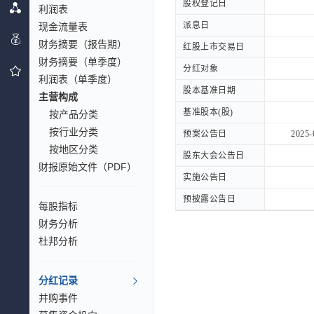
股权登记日
股权登记日
利润表
派息日
派息日
现金流量表
财务摘要（报告期）
红股上市交易日
红股上市交易日
财务摘要（单季度）
分红对象
分红对象
利润表（单季度）
股本基准日期
股本基准日期
主营构成
基准股本(股)
基准股本(股)
按产品分类
按行业分类
预案公告日
预案公告日
2025-
按地区分类
股东大会公告日
股东大会公告日
财报原始文件（PDF）
实施公告日
实施公告日
预披露公告日
预披露公告日
每股指标
财务分析
杜邦分析
分红记录
并购事件