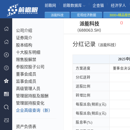
|
|
|
|
前瞻网
前瞻数据库
企查猫
经济学人
派能科技
宏观经济数据
3000+精品报
（
）
派能科技
（688063.SH）
公司介绍
证券简介
分红记录
股本结构
（派能科技）
十大股东明细
限售股解禁
2025
参股控股子公司
2025
方案进度
方案进度
董事会决
董事会成员
分红送转
分红送转
监事会成员
送股比例
送股比例
高级管理人员
管理层持股及报酬
转增比例
转增比例
管理层持股变化
每股派息(税前)(元)
每股派息(税前)(元)
企业高级查询（新）
每股派息(税后)(元)
每股派息(税后)(元)
股息率(%)
股息率(%)
资产负债表