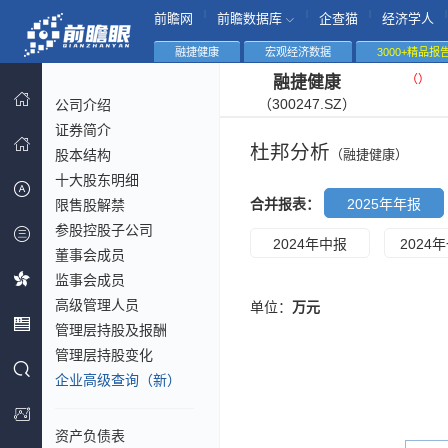
|
|
|
|
前瞻网
前瞻数据库
企查猫
经济学人
融捷健康
宏观经济数据
3000+精品报
（
）
融捷健康
（300247.SZ）
公司介绍
证券简介
杜邦分析
股本结构
（融捷健康）
十大股东明细
合并报表：
2025年年报
限售股解禁
参股控股子公司
2024年中报
2024
董事会成员
监事会成员
高级管理人员
单位：
万元
管理层持股及报酬
管理层持股变化
企业高级查询（新）
资产负债表