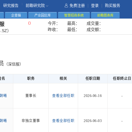
|
研究报告
前瞻研究院
免费注册
|
登录
|
购买服务
企查猫
产业园区库
智慧招商系统
前瞻图表库
今开：
最高：
成交量：
（
）
服
昨收：
最低：
成交额：
4.SZ）
员
（深信服）
姓名
职务
相关
任职日期
任职终止日
朝曦
董事长
查看全部任职
2026-06-16
-
朝曦
非独立董事
查看全部任职
2026-06-03
-