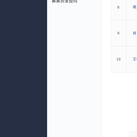
募集资金投向
8
蒋
9
肖
10
王