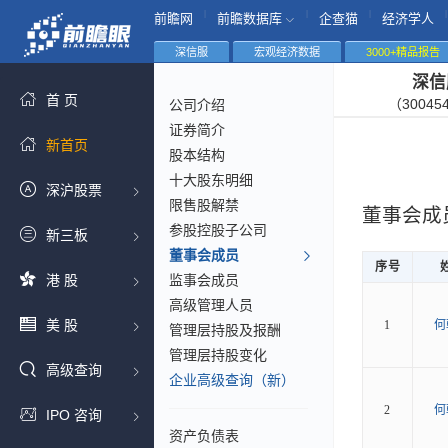
|
|
|
|
前瞻网
前瞻数据库
企查猫
经济学人
深信服
宏观经济数据
3000+精品报告
深信
首 页
（30045
公司介绍
证券简介
新首页
股本结构
十大股东明细
深沪股票
限售股解禁
董事会成
参股控股子公司
新三板
董事会成员
序号
港 股
监事会成员
高级管理人员
美 股
1
何
管理层持股及报酬
管理层持股变化
高级查询
企业高级查询（新）
2
何
IPO 咨询
资产负债表